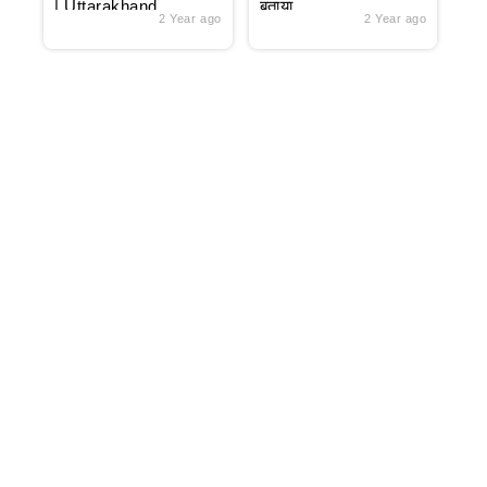
| Uttarakhand
बताया
2 Year ago
2 Year ago