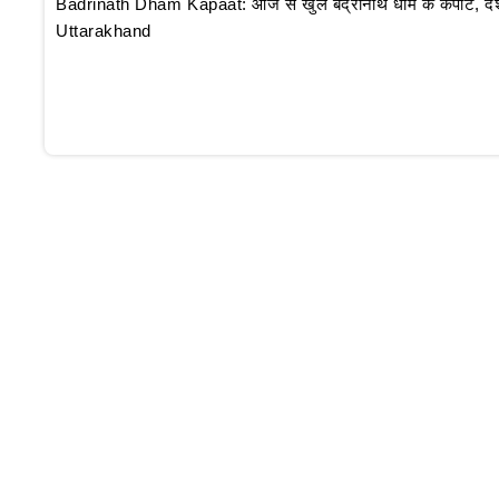
Badrinath Dham Kapaat: आज से खुले बद्रीनाथ धाम के कपाट, दर्शन क
Uttarakhand