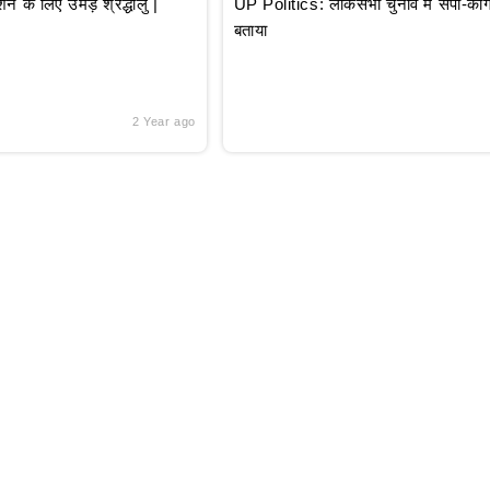
े लिए उमड़े श्रद्धालु |
UP Politics: लोकसभा चुनाव में सपा-कांग्
बताया
2 Year ago