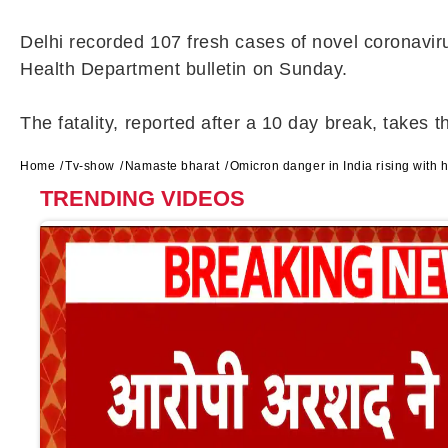
Delhi recorded 107 fresh cases of novel coronaviru
Health Department bulletin on Sunday.
The fatality, reported after a 10 day break, takes t
Home
Tv-show
Namaste bharat
Omicron danger in India rising with
TRENDING VIDEOS