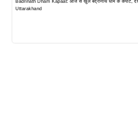
Badrinath Dham Kapaat: आज से खुले बद्रीनाथ धाम के कपाट, दर्शन क
Uttarakhand