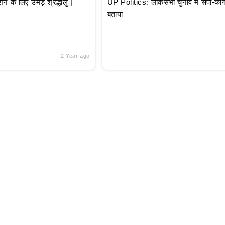
े लिए उमड़े श्रद्धालु |
UP Politics: लोकसभा चुनाव में सपा-कांग्
बताया
2 Year ago