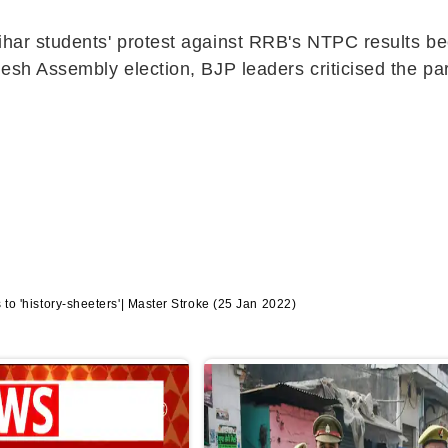
Bihar students' protest against RRB's NTPC results be
esh Assembly election, BJP leaders criticised the part
s to 'history-sheeters'| Master Stroke (25 Jan 2022)