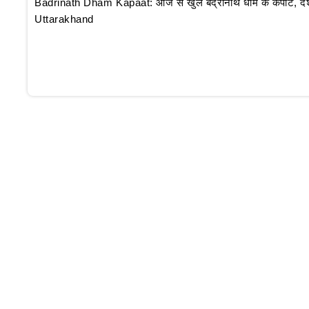
Badrinath Dham Kapaat: आज से खुले बद्रीनाथ धाम के कपाट, दर्शन क
Uttarakhand